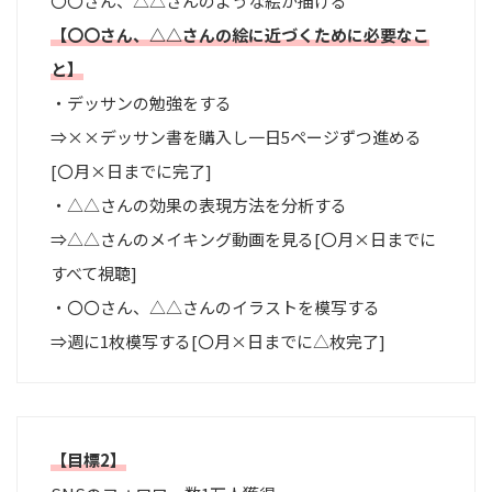
〇〇さん、△△さんのような絵が描ける
【〇〇さん、△△さんの絵に近づくために必要なこ
と】
・デッサンの勉強をする
⇒××デッサン書を購入し一日5ページずつ進める
[〇月×日までに完了]
・△△さんの効果の表現方法を分析する
⇒△△さんのメイキング動画を見る[〇月×日までに
すべて視聴]
・〇〇さん、△△さんのイラストを模写する
⇒週に1枚模写する[〇月×日までに△枚完了]
【目標2】