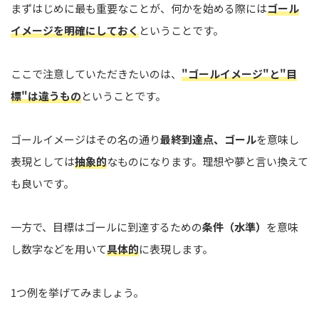
まずはじめに最も重要なことが、何かを始める際には
ゴール
イメージを明確にしておく
ということです。
ここで注意していただきたいのは、
"ゴールイメージ"と"目
標"は違うもの
ということです。
ゴールイメージはその名の通り
最終到達点、ゴール
を意味し
表現としては
抽象的
なものになります。理想や夢と言い換えて
も良いです。
一方で、目標はゴールに到達するための
条件（水準）
を意味
し数字などを用いて
具体的
に表現します。
1つ例を挙げてみましょう。