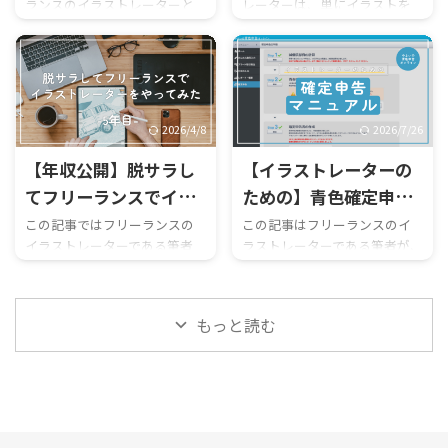
ランスのイラストレーターと
レーターは、単にイラストを
みた＜6年目＞
しての6年目の業績を共有しま
描くだけでなく他の方法でも
す。 2025年の売上 フリーラン
マネタイズしないと生き残り
ス6年目である2025年の事業売
にくい環境になってきました。
上をこれまでの推移とともに
ほとんどの人はNoteや
以下に示します。 内訳
YouTubeから始めていると思い
[円]2020年2021年2022年2023
ますが、ブログはどうなのか
2026/4/8
2026/7/26
年2024年2025年企業(法人)案件
気になっている方もいるのでは
【年収公開】脱サラし
【イラストレーターの
869,7043,768,6992,719,4324,1
ないでしょうか？ そこでこの
91,3872,625,731560,443個人案
記事では、筆者がフリーラン
てフリーランスでイラ
ための】青色確定申告
件
ス1年目から運営している当ブ
ストレーターをやって
マニュアル
この記事ではフリーランスの
この記事はフリーランスのイ
827,380368,500509,300599,00
ログの収益の推移を公開し、
イラストレーターである筆者
ラストレーターである筆者が、
みた＜5年目＞
00132,000BOOTH14,15612,97
イラスト関連で収益を出しや
が、5年間フリーでイラストレ
備忘録として青色確定申告の
722,17320, ...
すいジャンルとアクセスを稼ぎ
ーターをやったときの年収推
手順をまとめたものです。 筆
やすいジャンルについても言及
移と、続けるために意識したこ
者は法律･税の専門家ではない
します。 イラスト系のブログ
もっと読む
とを共有します。 5年間の売上
ため、内容の一部は個人の見
を始めようと思っている方、運
推移 2020年から2024年にかけ
解であり正確ではない可能性
営中の方の参考にな ...
ての5年間の事業売上推移を以
があります。あらかじめご了承
下に示します。 内訳 [円]2020
ください。 会計ソフト･サービ
年2021年2022年2023年2024年
スを使おう まずはじめに、青
企業(法人)案件
色確定申告をするには会計ソ