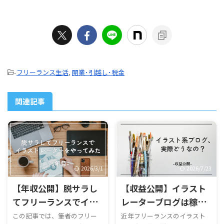
-
フリーランス生活
,
開業･引越し･税金
関連記事
2026/3/1
2026/7/23
【年収公開】脱サラし
【収益公開】イラスト
てフリーランスでイラ
レーターブログは稼げ
ストレーターをやって
る？＜50記事時点＞
この記事では、筆者のフリー
近年フリーランスのイラスト